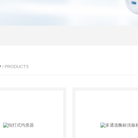
心
/ PRODUCTS