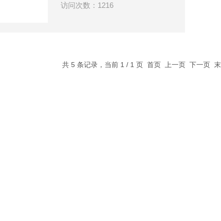
访问次数：1216
共 5 条记录，当前 1 / 1 页 首页 上一页 下一页