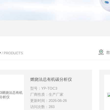
心
您
/ PRODUCTS
燃烧法总有机碳分析仪
型号：YP-TOC3
厂商性质：生产厂家
更新时间：2026-06-26
访问次数：283