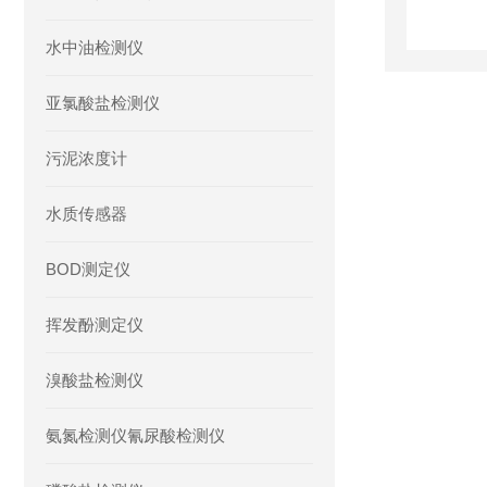
水中油检测仪
亚氯酸盐检测仪
污泥浓度计
水质传感器
BOD测定仪
挥发酚测定仪
溴酸盐检测仪
氨氮检测仪氰尿酸检测仪