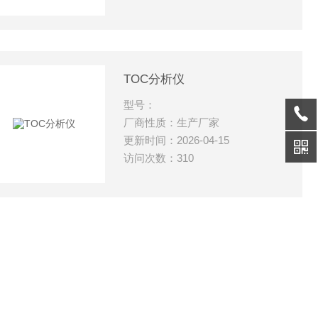
TOC分析仪
型号：
厂商性质：生产厂家
更新时间：2026-04-15
访问次数：310