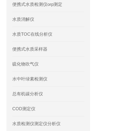
便携式水质检测仪orp测定
水质消解仪
水质TOC在线分析仪
便携式水质采样器
硫化物吹气仪
水中叶绿素检测仪
总有机碳分析仪
COD测定仪
水质检测仪测定仪分析仪