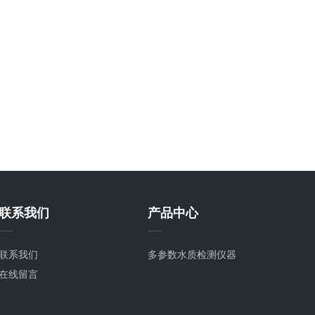
联系我们
产品中心
联系我们
多参数水质检测仪器
在线留言