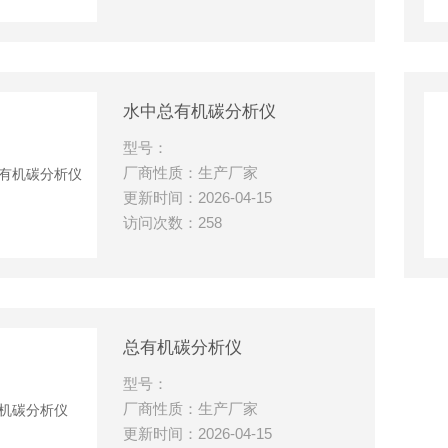
水中总有机碳分析仪
型号：
厂商性质：生产厂家
更新时间：2026-04-15
访问次数：258
总有机碳分析仪
型号：
厂商性质：生产厂家
更新时间：2026-04-15