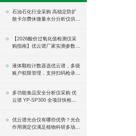
石油石化行业采购 高稳定防扩
散卡尔费休微量水分分析仪供货
含全周期售后
【2026酸价过氧化值检测仪采
购指南】优云谱厂家实测参数与
选型对比
液体颗粒计数器选优云谱，多级
账户权限管理，支持扫码枪录
入，USB/WIFI传输
多功能食品安全分析仪采购 优
云谱 YP-SP300 全项目快检设
备直供
优云谱光合仪有哪些优势？光合
作用测定仪满足植物科研多场景
需求