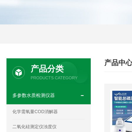
产品中
产品分类
PRODUCTS CATEGORY
多参数水质检测仪器
化学需氧量COD消解器
二氧化硅测定仪浊度仪