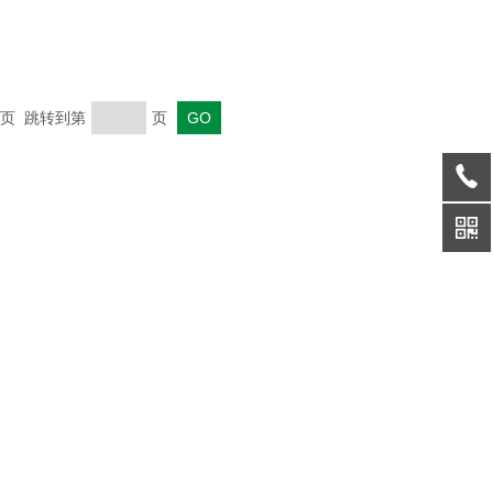
 末页 跳转到第
页