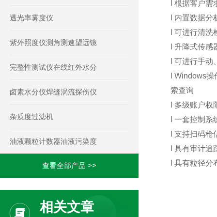
l 根据客户
透光率雾度仪
l 内置数据
l 可进行清
紫外照度仪测角测速望远镜
l 升降式传
l 可进行手
完整性测试仪在线红外水分
l Wind
索查询
卤素水分仪焊缝涡流探伤仪
l 多级账户
杂质度过滤机
l 一套控制
l 支持扫码
油液颗粒计数器油液污染度
l 具有审计追
l 具有粒径
查看全部产品 >>
相关文章