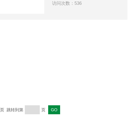
访问次数：536
 末页 跳转到第
页