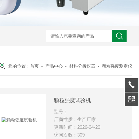
您的位置：
首页
-
产品中心
-
材料分析仪器
-
颗粒强度测定仪
颗粒强度试验机
型号：
厂商性质：生产厂家
更新时间：2026-04-20
访问次数：309