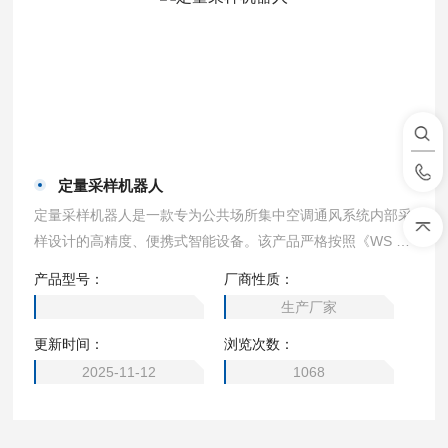
定量采样机器人
定量采样机器人是一款专为公共场所集中空调通风系统内部采
样设计的高精度、便携式智能设备。该产品严格按照《WS 10
013-2023公共场所集中空调通风系统卫生规范》、《WS/T 1
产品型号：
厂商性质：
0004-2023公共场所集中空调通风系统卫生学评价规范》以及
生产厂家
《GB 37488-2019公共场所卫生指标及限值要求》中的相关
更新时间：
浏览次数：
标准进行设计与制造，确保了其在各种工业环境下的稳定性和
可靠性。
2025-11-12
1068