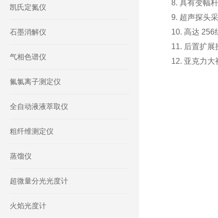
8. 具有变
凯氏定氮仪
9. 超声探
石墨消解仪
10. 高达
11. 后置
气相色谱仪
12. 亚克
氟氯离子测定仪
全自动液液萃取仪
粗纤维测定仪
蒸馏仪
超微量分光光度计
火焰光度计