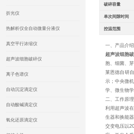
破碎容量
折光仪
单次间隙时间
热解析仪全自动微量分液仪
控温范围
真空平行浓缩仪
一、产品介绍
超声波细胞破
超声波细胞破碎仪
胞、细菌、芽
莱恩德自研
离子色谱仪
示；中央微机
自动沉淀滴定仪
学、微生物学
二、工作原理
自动酸碱滴定仪
利用超声波在
生器和换能器
氧化还原滴定仪
交变电压以2