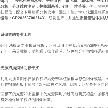
9600dpi）、可分析根系总长、平均直径、总面积、总体积、
色分析、分形维数测定，并兼测果荚、针叶、粒芒等
。优云谱根
色扫描仪，配合专用根系分析软件，通过非统计学方法测量根系
（编号：
GR202537003143）
研发生产，并通过
质量管理体系认
根系研究的专业工具
统用于洗根后专业根系分析，还可以用于根盒培养植物的根系表
测针叶、果荚数据，功能强，操作简单。软件可分析植物根系的
双光源扫描消除阴影干扰
统利用高质量图形扫描仪获取高分辨率植物根系彩色图像或黑白
并且在扫描面板上预留了双光源校准区域。此外，还配备有不同
描面板下的光源和上盖板中的光源同时扫过高透明度根盘中的根
，有效地保证了获取的图像质量。