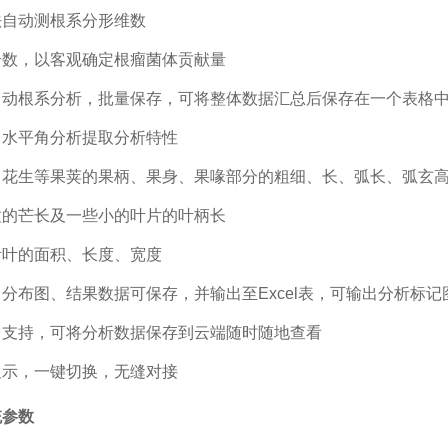
法自动测根系分形维数
个数，以客观确定根瘤菌体贡献量
自动根系分析，批量保存，可将整体数据汇总后保存在一个表格
、水平角分析提取分析特性
、花生等果荚的果柄、果身、果喙部分的粗细、长、弧长、弧玄
粒的芒长及一些小的叶片的叶柄长
针叶的面积、长度、宽度
、分布图、结果数据可保存，并输出至
Excel表，可输出分析标记
台支持，可将分析数据保存到云端随时随地查看
显示，一键切换，无缝对接
统参数