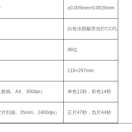
寸
≥0.005mm×0.0026mm
白色冷阴极荧光灯
CCFL
48位
216×297mm
反射稿、
A4、300dpi）
单色
11秒，彩色14秒
胶片扫描、
35mm、2400dpi）
正片
47秒，负片44秒