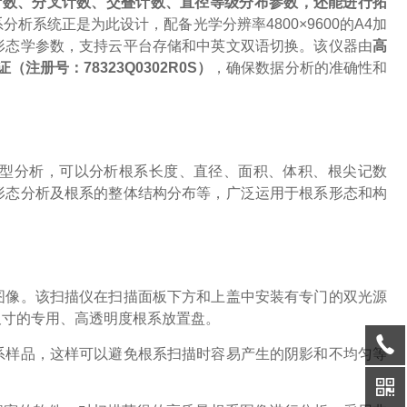
根尖计数、分叉计数、交叠计数、直径等级分布参数，还能进行拓
系分析系统正是为此设计，配备光学分辨率
4800×9600的A4加
形态学参数，支持云平台存储和中英文双语切换。该仪器由
高
证（注册号：
78323Q0302R0S）
，确保数据分析的准确性和
型分析，可以分析根系长度、直径、面积、体积、根尖记数
形态分析及根系的整体结构分布等，广泛运用于根系形态和构
图像。该扫描仪在扫描面板下方和上盖中安装有专门的双光源
尺寸的专用、高透明度根系放置盘。
系样品，这样可以避免根系扫描时容易产生的阴影和不均匀等