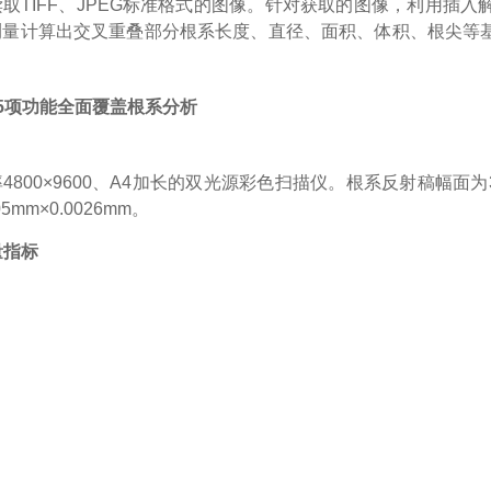
读取
TIFF、JPEG标准格式的图像。针对获取的图像，利用插
测量计算出交叉重叠部分根系长度、直径、面积、体积、根尖等
。
25项功能全面覆盖根系分析
率
4800×9600、A4加长的双光源彩色扫描仪。根系反射稿幅面为355.
5mm×0.0026mm。
量指标