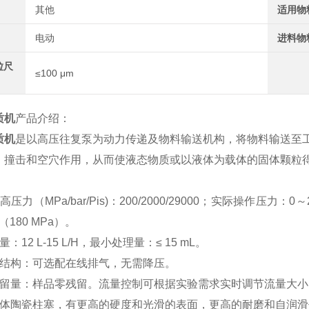
其他
适用物
电动
进料物
粒尺
≤100 μm
质机
产品介绍：
质机
是以高压往复泵为动力传递及物料输送机构，将物料输送至
、撞击和空穴作用，从而使液态物质或以液体为载体的固体颗粒
：
压力（MPa/bar/Pis)：200/2000/29000；实际操作压力
si（180 MPa）。
：12 L-15 L/H，最小处理量：≤ 15 mL。
阀结构：可选配在线排气，无需降压。
残留量：样品零残留。流量控制可根据实验需求实时调节流量大小
固体陶瓷柱塞，有更高的硬度和光滑的表面，更高的耐磨和自润滑