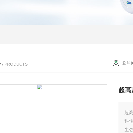
心
您的
/ PRODUCTS
超高
超
料
生