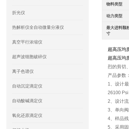
物料类型
折光仪
动力类型
热解析仪全自动微量分液仪
最大进料颗
寸
真空平行浓缩仪
超高压均
超声波细胞破碎仪
超高压均
烈的剪切
离子色谱仪
产品参数
1、设计最高
自动沉淀滴定仪
26100 P
自动酸碱滴定仪
2、设计流量
3、单向
氧化还原滴定仪
4、样品
5、采用