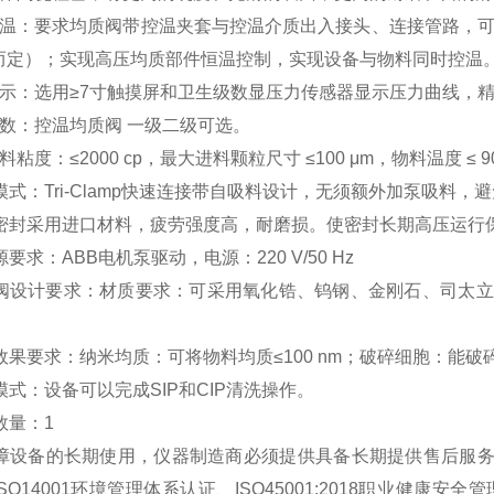
温：要求均质阀带控温夹套与控温介质出入接头、连接管路，可实现
而定）；实现高压均质部件恒温控制，实现设备与物料同时控温
显示：选用≥7寸触摸屏和卫生级数显压力传感器显示压力曲线，
级数：控温均质阀 一级二级可选。
粘度：≤2000 cp，最大进料颗粒尺寸 ≤100 μm，物料温度 ≤ 
模式：Tri-Clamp快速连接带自吸料设计，无须额外加泵吸料
压密封采用进口材料，疲劳强度高，耐磨损。使密封长期高压运行
要求：ABB电机泵驱动，电源：220 V/50 Hz
质阀设计要求：材质要求：可采用氧化锆、钨钢、金刚石、司太
效果要求：纳米均质：可将物料均质≤100 nm；破碎细胞：能破碎
模式：设备可以完成SIP和CIP清洗操作。
数量：1
保障设备的长期使用，仪器制造商必须提供具备长期提供售后服务的
SO14001环境管理体系认证、ISO45001:2018职业健