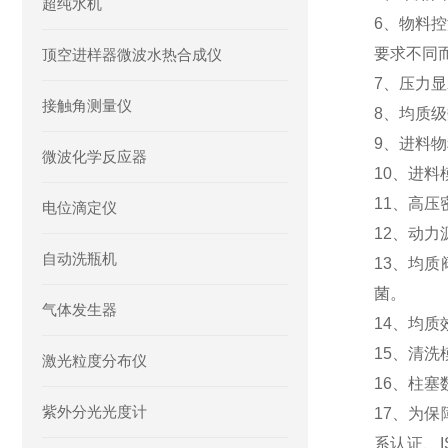
超纯水机
6、物料控
要求不同
顶空进样器微波水热合成仪
7、压力
接触角测量仪
8、均质
9、进料物料
微波化学反应器
10、进料
11、高
电位滴定仪
12、动力源
自动洗瓶机
13、均
菌。
气体发生器
14、均质
15、清洗
激光粒度分布仪
16、柱塞
紫外分光光度计
17、为
系认证、I