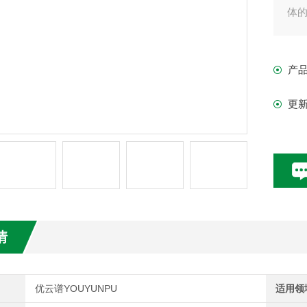
体
产
更
情
优云谱YOUYUNPU
适用领