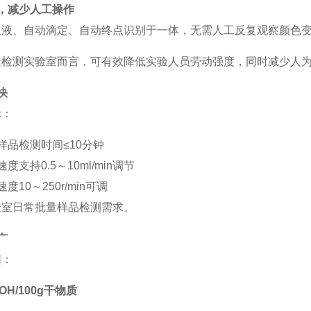
，减少人工操作
吸液、自动滴定、自动终点识别于一体，无需人工反复观察颜色
量检测实验室而言，可有效降低实验人员劳动强度，同时减少人
快
示：
样品检测时间
≤10
分钟
速度支持
0.5
～
10ml/min
调节
速度
10
～
250r/min
可调
验室日常批量样品检测需求。
广
围：
OH/100g
干物质