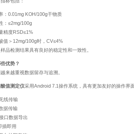
术指标包括：
率：
0.01mg KOH/100g
干物质
性：
≤2mg/100g
量精度
RSD≤1%
酸值＞
12mg/100g
时，
CV≤4%
次样品检测结果具有良好的稳定性和一致性。
哪些优势？
测越来越重视数据留存与追溯。
肪酸值测定仪
采用
Android 7.1
操作系统，具有更加友好的操作界
无线传输
数据传输
接口数据导出
即插即用