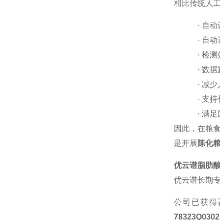
相比传统人
·
自动
·
自动
·
检测
·
数据
·
减少
·
支持
·
满足
因此，在粮
是开展
陈化
优云谱脂肪
优云谱长期
公司已获得
78323Q030