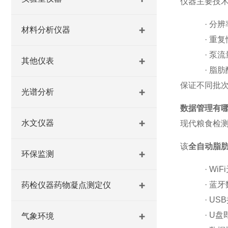
仪器主要技
·
分辨
材料分析仪器
·
重复
·
泵流
其他仪表
·
脂肪
保证不同批
光谱分析
数据管理有
水文仪器
现代粮食检
该
全自动脂
环保监测
·
WiFi
·
蓝牙
药检仪器药物凝点测定仪
·
USB
·
U
盘
气象环境