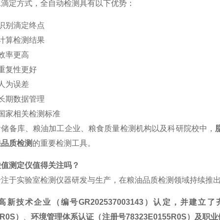
工滴定方式，全自动检测具有以下优势：
识别滴定终点
计算检测结果
效率更高
重复性更好
人为误差
长期数据管理
国家相关检测标准
食储备库、粮油加工企业、粮食质量检测机构以及科研院校中，
粮品质检测
的重要检测工具。
酸值测定仪值得关注吗？
专注于实验室检测仪器研发与生产，在粮油品质检测领域持续推
高新技术企业（编号
GR202537003143
）认定，并建立了
2R0S
）
、
环境管理体系认证（注册号
78323E0155R0S
）及职业