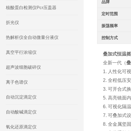
品牌
核酸蛋白检测仪Pcr压盖器
定时范围
折光仪
振荡频率
热解析仪全自动微量分液仪
控制方式
真空平行浓缩仪
叠加式恒温摇
全新一代（
叠
超声波细胞破碎仪
1. 人性化
2. 全程低
离子色谱仪
3. 可开合
自动沉淀滴定仪
5. 高亮镜
6. 可视化
自动酸碱滴定仪
7. 可叠加
8. 全金属
氧化还原滴定仪