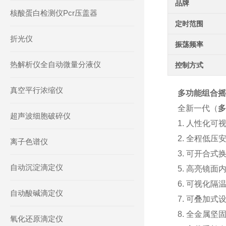
品牌
核酸蛋白检测仪Pcr压盖器
定时范围
折光仪
振荡频率
热解析仪全自动微量分液仪
控制方式
真空平行浓缩仪
多功能组合摇
全新一代（
多
超声波细胞破碎仪
1. 人性化
2. 全程低
离子色谱仪
3. 可开合
自动沉淀滴定仪
5. 高亮镜
6. 可视化
自动酸碱滴定仪
7. 可叠加
8. 全金属
氧化还原滴定仪