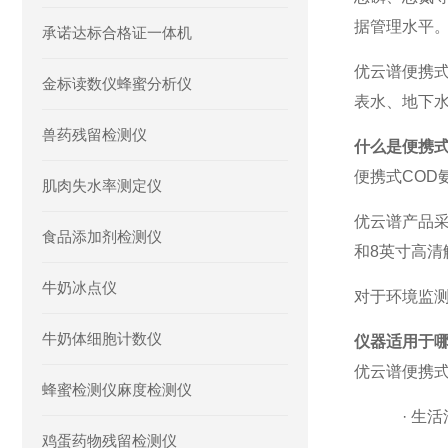
据管理水平
承诺达标合格证一体机
优云谱便携
金标读数仪蜂蜜分析仪
表水、地下
兽药残留检测仪
什么是便携
便携式
CO
肌肉失水率测定仪
优云谱产品
食品添加剂检测仪
和8英寸高
牛奶冰点仪
对于环境监
牛奶体细胞计数仪
仪器适用于
优云谱便携
蜂蜜检测仪麻度检测仪
·
生活
鸡蛋药物残留检测仪