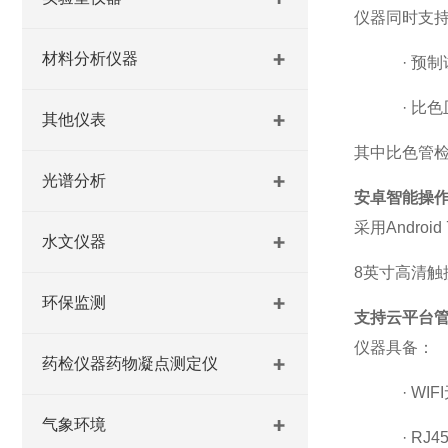
仪器同时支
材料分析仪器
·
预制
·
比色
其他仪表
其中比色管
光谱分析
安卓智能操
采用
Android
水文仪器
8英寸高清触
环保监测
支持云平台
仪器具备：
药检仪器药物凝点测定仪
·
WIF
气象环境
·
RJ