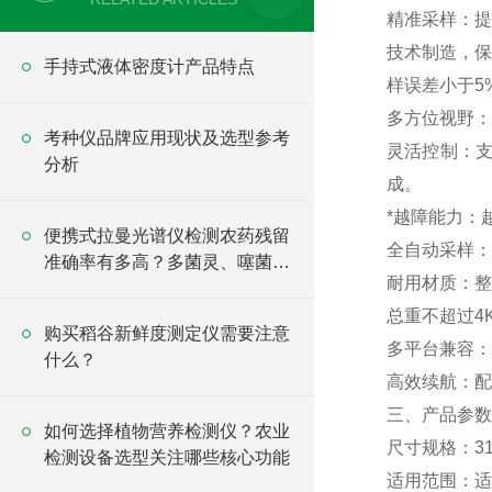
精准采样：提
技术制造，保
手持式液体密度计产品特点
样误差小于5
多方位视野：
考种仪品牌应用现状及选型参考
灵活控制：支
分析
成。
*越障能力：
便携式拉曼光谱仪检测农药残留
全自动采样：
准确率有多高？多菌灵、噻菌灵
耐用材质：整
实测数据
总重不超过4
购买稻谷新鲜度测定仪需要注意
多平台兼容：
什么？
高效续航：配
三、产品参数
如何选择植物营养检测仪？农业
尺寸规格：310m
检测设备选型关注哪些核心功能
适用范围：适