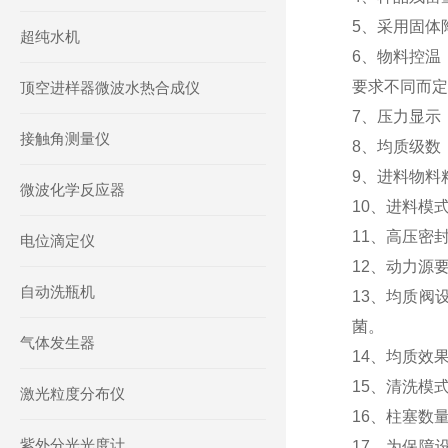
5、采用固体
超纯水机
6、物料控温
要求不同而定
顶空进样器微波水热合成仪
7、压力显示
接触角测量仪
8、均质级数
9、进料物料粘
微波化学反应器
10、进料模
11、高压密
电位滴定仪
12、动力源要
自动洗瓶机
13、均质阀
菌。
气体发生器
14、均质效
15、清洗模
激光粒度分布仪
16、柱塞数量
紫外分光光度计
17、为保障