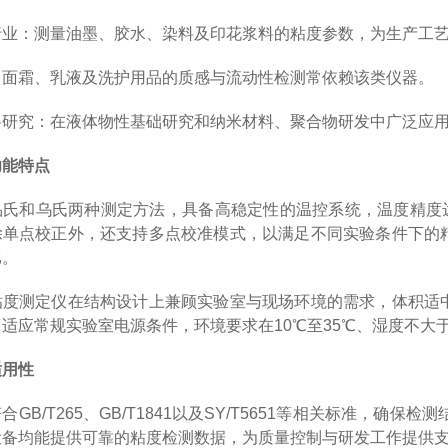
行业：测量油墨、胶水、染料及印花浆料的粘度参数，为生产工
：面霜、乳液及洗护用品的质感与流动性检测常依赖该类仪器。
料研究：在液体物性基础研究和纳米材料、聚合物研发中广泛应
功能特点
氏和乌氏两种测定方法，具备高稳定性的温控系统，温度精度达到
单点校正外，还支持多点校准模式，以满足不同实验条件下的精
比。
度测定仪在结构设计上兼顾实验室与现场环境的需求，体积适中（53
0Hz，适应常规实验室电源条件，环境要求在10℃至35℃、湿度不
适用性
合GB/T265、GB/T1841以及SY/T5651等相关标准，
设备均能提供可靠的粘度检测数据，为质量控制与研发工作提供