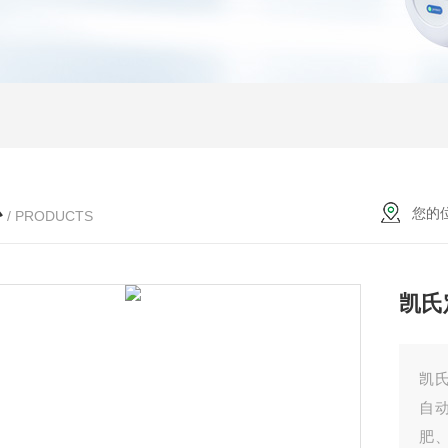
心
您的
/ PRODUCTS
凯氏
凯
自
肥