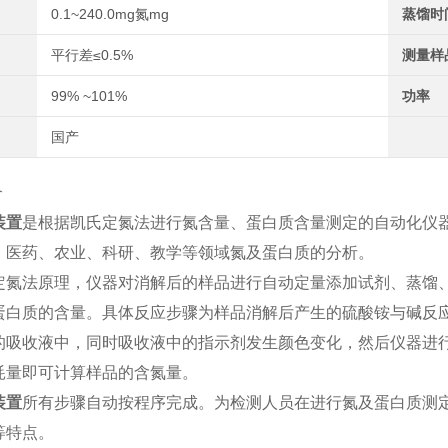
0.1~240.0mg氮mg
蒸馏时
平行差≤0.5%
测量样
99% ~101%
功率
国产
介
装置
是根据凯氏定氮法进行氮含量、蛋白质含量测定的自动化仪
、医药、农业、科研、教学等领域氮及蛋白质的分析。
定氮法原理，仪器对消解后的样品进行自动定量添加试剂、蒸馏
蛋白质的含量。具体反应步骤为样品消解后产生的硫酸铵与碱反
的吸收液中，同时吸收液中的指示剂发生颜色变化，然后仪器进
耗量即可计算样品的含氮量。
装置
所有步骤自动按程序完成。为检测人员在进行氮及蛋白质测
等特点。