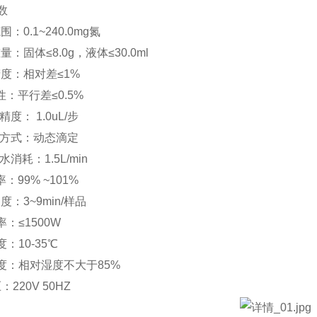
数
围：0.1~240.0mg氮
重量：固体≤8.0g，液体≤30.0ml
量精度：相对差≤1%
复 性：平行差≤0.5%
度： 1.0uL/步
定方式：动态滴定
消耗：1.5L/min
 率：99% ~101%
速度：3~9min/样品
 率：≤1500W
度：10-35℃
湿 度：相对湿度不大于85%
压：220V 50HZ