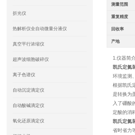
测量范围
折光仪
重复精度
热解析仪全自动微量分液仪
回收率
产地
真空平行浓缩仪
1.仪器简
超声波细胞破碎仪
凯氏定氮
离子色谱仪
环境监测
根据凯氏
自动沉淀滴定仪
是转换为
入了硼酸
自动酸碱滴定仪
定酸的消
氧化还原滴定仪
凯氏定氮
省时省力