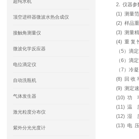
超纯水机
2. 仪器参
(1) 测量范
顶空进样器微波水热合成仪
(2) 样品
(3) 测
接触角测量仪
(4) 重 
微波化学反应器
（5）滴定精
（6）滴
电位滴定仪
（7）冷凝水
(8) 回 收
自动洗瓶机
(9) 测定
气体发生器
(10) 功
(11) 温 
激光粒度分布仪
(12) 
(13) 电 
紫外分光光度计