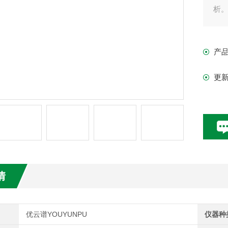
析
产
更
情
优云谱YOUYUNPU
仪器种