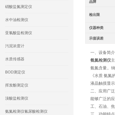
品牌
硝酸盐氮测定仪
检出限
水中油检测仪
仪器种类
亚氯酸盐检测仪
示值误差
污泥浓度计
一、设备简介
水质传感器
氨氮检测仪
主
氨氮含量。纳氏
BOD测定仪
《水质 氨氮
液晶触摸显示
挥发酚测定仪
二、应用广泛
溴酸盐检测仪
能够广泛的应
工、石油、焦
氨氮检测仪氰尿酸检测仪
三、功能特点