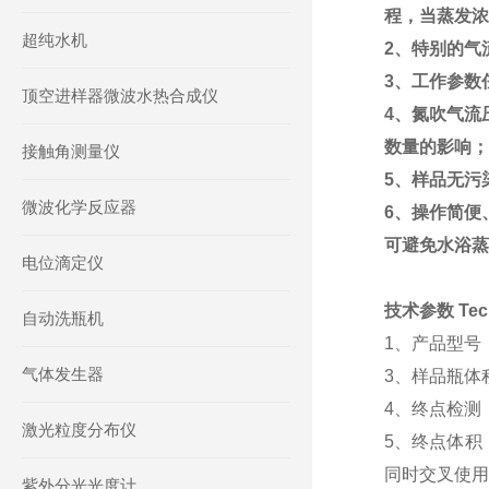
程，当蒸发浓
超纯水机
2、特别的气
3、工作参数
顶空进样器微波水热合成仪
4、氮吹气流
数量的影响；
接触角测量仪
5、样品无污
微波化学反应器
6、操作简便
可避免水浴蒸
电位滴定仪
技术参数 Techn
自动洗瓶机
1、产品型号
气体发生器
3、样品瓶体积
4、终点检测
激光粒度分布仪
5、终点体积
同时交叉使用
紫外分光光度计