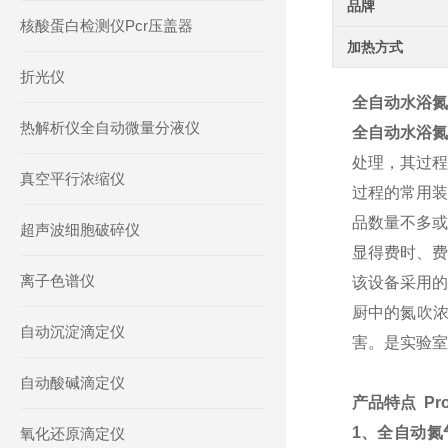
品牌
核酸蛋白检测仪Pcr压盖器
加热方式
折光仪
全自动水浴氮
热解析仪全自动微量分液仪
全自动水浴氮
处理，其过程
真空平行浓缩仪
过程的常用装
品数量不多或
超声波细胞破碎仪
显得费时、费
离子色谱仪
该设备采用的
厨中的氮吹
自动沉淀滴定仪
害。是实验室
自动酸碱滴定仪
产品特点  Produ
1、全自动
氧化还原滴定仪