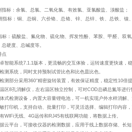
测指标：余氯、总氯、二氧化氯、有效氯、亚氯酸盐、溴酸盐；
测指标：铜、总铜、六价铬、总铬、锌、总锌、铁、总铁、镍、
指标：硫酸盐、氟化物、硫化物、挥发性酚、苯胺、甲醛、双氧
、总硬度、总碱度等。
特点
卓智能系统7.1.1版本，更流畅的交互体验，运转速度更快速，
色检测系统，同时支持预制试管比色和比色皿比色。
检测部分采用360°精密旋转装置，有效保证精度，稳定性10倍
双温区8孔消解仪，左右温区独立控制，可对COD总磷总氮等进行
一体式检测设备，内置大容量锂电池，可一机实现户外水样消解、
热敏打印机，支持自动、批量打印，可灵活选择、编辑打印内容，
有WIFi无线、4G远传和RJ45有线联网功能，将数据上传。
数据云平台，可接收仪器的检测数据，应用于线上数据存储、长短