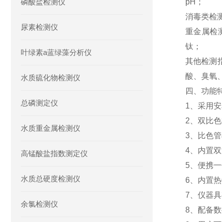
磷酸盐检测仪
pH；
消毒类检
尿素检测仪
重金属检
钛；
叶绿素a蓝绿藻分析仪
其他检测
酸、臭氧
水质硫化物检测仪
四、功能
总磷测定仪
1、采用安
2、双比
水质重金属检测仪
3、比色管
4、内置
高锰酸盐指数测定仪
5、便携
水质总硬度检测仪
6、内置
7、仪器具
余氯检测仪
8、配备