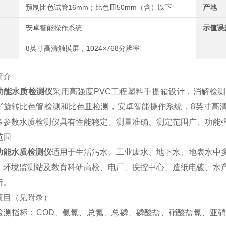
预制比色试管16mm；比色皿50mm（含）以下
产地
安卓智能操作系统
示值误
8英寸高清触摸屏，1024×768分辨率
简介
功能水质检测仪
采用高强度PVC工程塑料手提箱设计，消解检
60°旋转比色管检测和比色皿检测，安卓智能操作系统，8英寸
多参数水质检测仪具有性能稳定、测量准确、测定范围广、功能
范围
功能水质检测仪
适用于生活污水、工业废水、地下水、地表水中
、环境监测站及教育科研高校、电厂、疾控中心、造纸电镀、水
析。
项目（见附录）
检测指标：COD、氨氮、总氮、总磷、磷酸盐、硝酸盐氮、亚