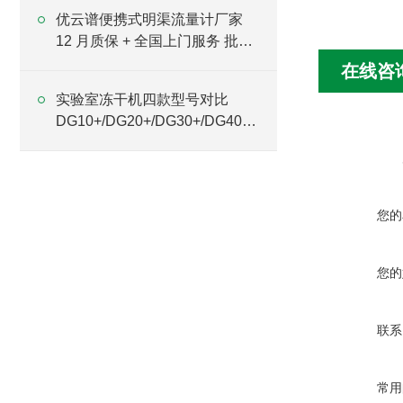
优云谱便携式明渠流量计厂家
12 月质保 + 全国上门服务 批量
采购优选
在线咨
实验室冻干机四款型号对比
DG10+/DG20+/DG30+/DG40 +
差异全解
您的
您的
联系
常用