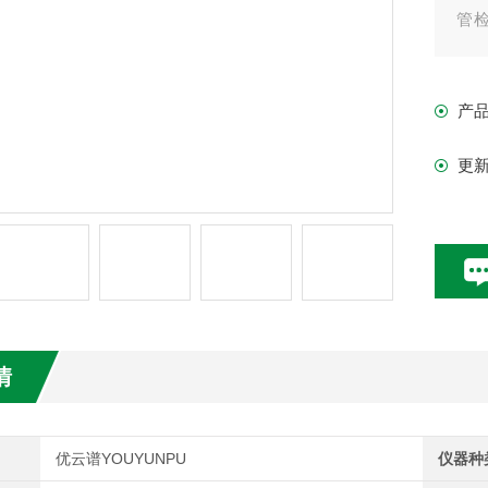
管
屏
产
更
情
优云谱YOUYUNPU
仪器种