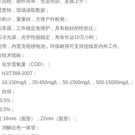
作流程、操作简单、无需培训、直接上手；
度更快，现场读取数据；
体积小，重量轻，方便户外检测；
巧美观，工作稳定免维护，具有较好的性价比；
口冷光源，光学性能稳定，寿命长达10万小时；
两用，内置充电锂电池，环保耐用可支持连续室内外工作。
仪技术指标：
：化学需氧量（COD）；
J/T399-2007；
-150mg/L，20-450mg/L，50-1500mg/L，500-15000mg/L；
：自动；
0.5%；
0.5%；
 16mm（圆形），22mm（圆形）；
：消解比色一体管；