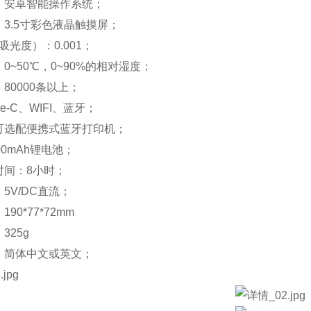
：安卓智能操作系统；
3.5寸彩色液晶触摸屏；
吸光度）：0.001；
0~50℃，0~90%的相对湿度；
80000条以上；
e-C、WIFI、蓝牙；
可选配便携式蓝牙打印机；
00mAh锂电池；
时间：8小时；
5V/DC直流；
90*77*72mm
325g
：简体中文或英文；