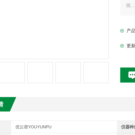
统
配
产
更
情
优云谱YOUYUNPU
仪器种