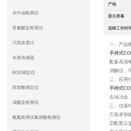
产地
水中油检测仪
显示屏幕
亚氯酸盐检测仪
连续工作时
污泥浓度计
一、产品
手持式C
水质传感器
配备高清
消解仪，
BOD测定仪
二、应用
挥发酚测定仪
手持式C
石油冶金
溴酸盐检测仪
三、仪器
①安卓智
氨氮检测仪氰尿酸检测仪
②配置云