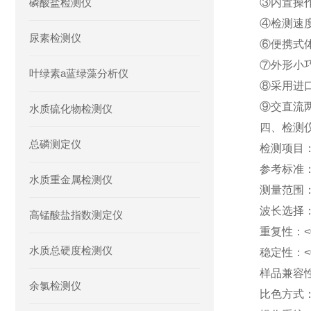
磷酸盐检测仪
③内置操
④检测速
尿素检测仪
⑥便携式
⑦外形小
叶绿素a蓝绿藻分析仪
⑧采用进
⑨交直流
水质硫化物检测仪
四、检测
总磷测定仪
检测项目
参考标准：H
水质重金属检测仪
测量范围：10
波长选择
高锰酸盐指数测定仪
重复性：<
水质总硬度检测仪
稳定性：<
样品兼容性
余氯检测仪
比色方式