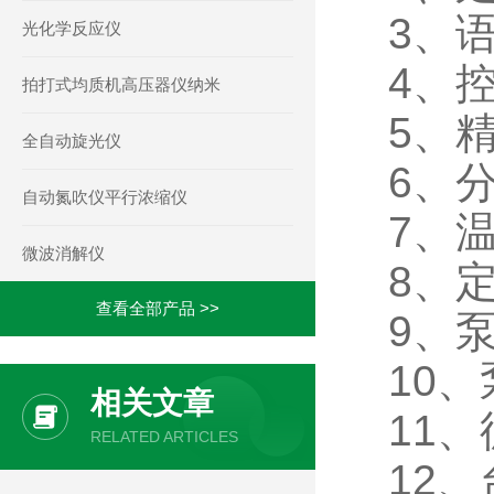
3、
光化学反应仪
4、控
拍打式均质机高压器仪纳米
5、精
全自动旋光仪
6、分
自动氮吹仪平行浓缩仪
7、温
微波消解仪
8、定
查看全部产品 >>
9、泵
10
相关文章
11
RELATED ARTICLES
12