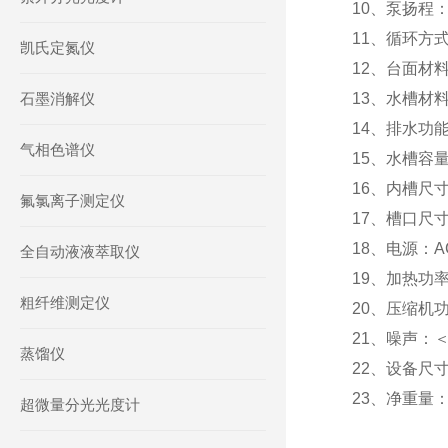
10、泵扬程：
11、循环方
凯氏定氮仪
12、台面材
石墨消解仪
13、水槽材
14、排水功
气相色谱仪
15、水槽容量
16、内槽尺寸
氟氯离子测定仪
17、槽口尺寸：
18、电源：AC 
全自动液液萃取仪
19、加热功率
粗纤维测定仪
20、压缩机功
21、噪声：＜
蒸馏仪
22、设备尺寸：
23、净重量：大
超微量分光光度计