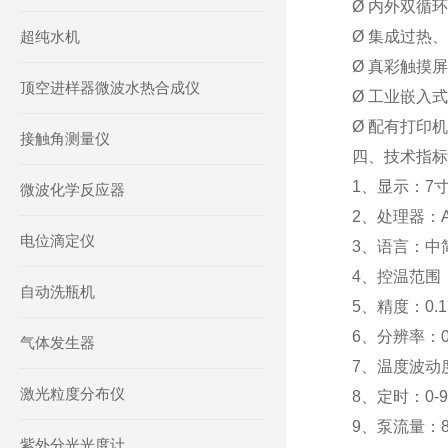
Ø 内外双循
超纯水机
Ø 集成过热
Ø 真彩触摸
顶空进样器微波水热合成仪
Ø 工业嵌入
Ø 配有打印
接触角测量仪
四、技术指标
1、显示：7
微波化学反应器
2、处理器：ARM
电位滴定仪
3、语言：中
4、控温范围：-5
自动洗瓶机
5、精度：0.
6、分辨率：0
气体发生器
7、温度波动度
激光粒度分布仪
8、定时：0-99
9、泵流量：8L
紫外分光光度计