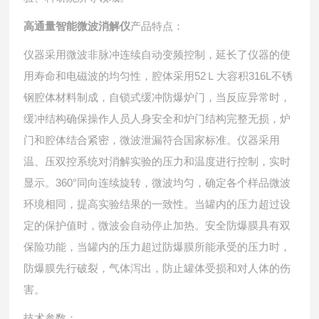
高通量智能
微波消解仪
产品特点：
仪器采用微波非脉冲连续自动变频控制，延长了仪器的使
用寿命和电磁波的均匀性，腔体采用52Ｌ大容积316L不锈
钢腔体材料制成，自锁式缓冲防爆炉门，当反应异常时，
缓冲结构确保操作人员人身安全和炉门结构完整无损，炉
门和腔体结合紧密，微波泄漏符合国家标准。仪器采用
温、压双控系统对消解实验的压力和温度进行控制，实时
显示。360°同向连续旋转，微波均匀，确定各个样品微波
环境相同，提高实验结果的一致性。当罐内的压力超过设
定的保护值时，微波会自动停止加热。安全防爆膜具有双
保险功能，当罐内的压力超过防爆膜所能承受的压力时，
防爆膜先行破裂，气体泻出，防止罐体受损和对人体的伤
害。
技术参数：