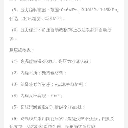
（5）压力控制范围：范围: 0~6MPa，0-10MPa.0-15MPa,
任选。;控压精度：0.01MPa；
（6）压力保护：超压自动调整/停止微波发射并自动报
警；
反应罐参数：
（1）高温度室温-300℃，高压力≥1500psi；
（2）内罐材质：聚四氟材料；
（3）防爆外套管材质：PEEK宇航材料；
（4）内罐反应容积：75ml；
（5）高压消解罐批处理量≥4个样品/批；
（6）防爆膜片采用陶瓷压紧，陶瓷受热不变形，四氟受
热变形，起不到防爆膜作用，采用陶瓷件压紧。