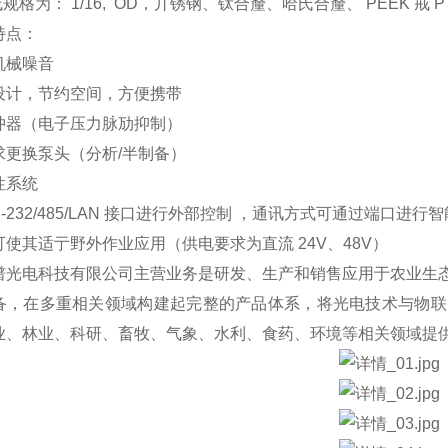
规格为： 1/16, OD，丌锈钢、钛合釐、哈氏合釐、 PEEK 戒 P
特点：
机械噪音
设计，节约空间，方便携带
冲器（电子压力脉劢抑制）
求更换泵头（分析/半制备）
性系统
S-232/485/LAN 接口进行外部控制 ，通讯方式可通过端口进行
使其适亍野外作业应用（供电要求为直流 24V、48V）
谱光电科技有限公司主营业务是研发、生产和销售应用于农业生
备，在多重相关领域构建起完整的产品体系，将光电技术与物联
业、林业、科研、畜牧、气象、水利、食药、环境等相关领域提