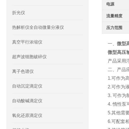
电源
折光仪
流量精度
热解析仪全自动微量分液仪
压力范围
真空平行浓缩仪
一、
微型
微型高压
超声波细胞破碎仪
产品采用
二、产品
离子色谱仪
1.可作为
自动沉淀滴定仪
2.可作
3. 可作
自动酸碱滴定仪
4. 惰性
5.其他需
氧化还原滴定仪
6.可配套