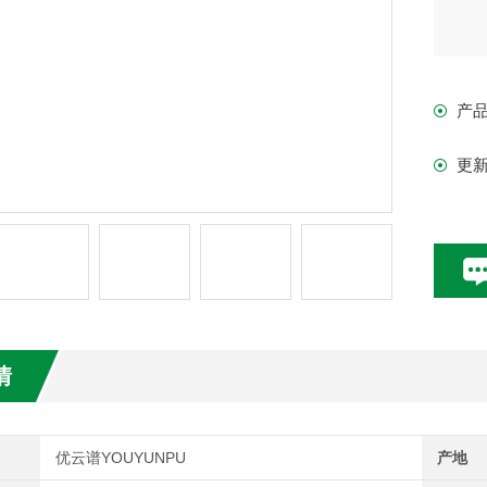
产
更
情
优云谱YOUYUNPU
产地