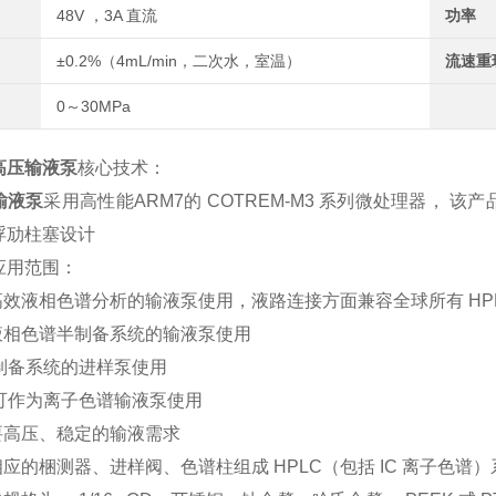
48V ，3A 直流
功率
±0.2%（4mL/min，二次水，室温）
流速重
0～30MPa
高压输液泵
核心技术：
输液泵
采用高性能ARM7的 COTREM-M3 系列微处理器，
浮劢柱塞设计
应用范围：
高效液相色谱分析的输液泵使用，液路连接方面兼容全球所有 HPLC
为液相色谱半制备系统的输液泵使用
为制备系统的进样泵使用
泵可作为离子色谱输液泵使用
要高压、稳定的输液需求
相应的梱测器、进样阀、色谱柱组成 HPLC（包括 IC 离子色谱）