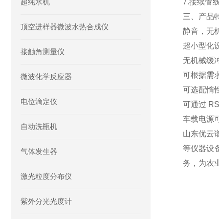
超纯水机
7.接续管线
三、产品
顶空进样器微波水热合成仪
静音，无
超小型化
接触角测量仪
无机械缓
可根据需
微波化学反应器
可选配惰
电位滴定仪
可通过 R
车载电源可
自动洗瓶机
山东优云
等仪器设
气体发生器
务，为农
激光粒度分布仪
紫外分光光度计