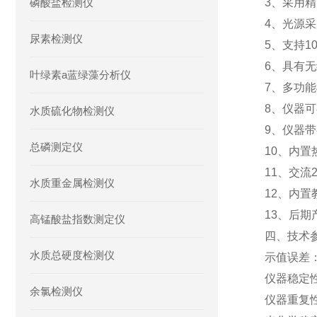
磷酸盐检测仪
3、采用
4、光源
尿素检测仪
5、支持1
6、具有无
叶绿素a蓝绿藻分析仪
7、多功
8、仪器
水质硫化物检测仪
9、仪器
总磷测定仪
10、内
11、交流
水质重金属检测仪
12、内
13、后
高锰酸盐指数测定仪
四、技术
水质总硬度检测仪
示值误差：
仪器稳定性
余氯检测仪
仪器重复性