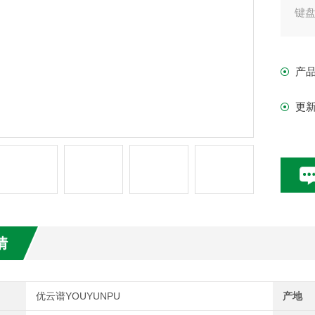
键
产
更
情
优云谱YOUYUNPU
产地