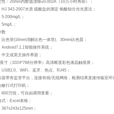
性：20min内数值漂移≤0.002A（10万小时寿命）；
HJ 342-2007水质 硫酸盐的测定 铬酸钡分光光度法；
-200mg/L；
5mg/L；
参数
比色管(16mm消解比色一体管)、30mm比色皿；
ndroid7.1.1智能操作系统；
：中文或英文操作界面；
英寸（1024*768分辨率）高清晰度彩色液晶触摸屏；
USB2.0、WiFi、蓝牙、热点、RJ45；
仪器带有监管平台，连接有线/无线网络，检测结果直接传输至环
热敏行式打印机；
800万组，可自由调用查看；
式：Excel表格；
67x243x125mm；