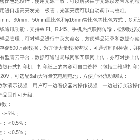
精密比色池设计，使用光源一致，可以解决由于光源误差带来的
采用进口超高亮发光二极管，光源亮度可以自动调节与校准。
0mm、30mm、50mm皿比色和φ16mm管比色等比色方式，
线通讯功能，支持WIFI、RJ45、手机热点联网传输，检测数据
能样品管理，可对样品进行中英文命名，方便样品记录和数据存储
可存储800万组数据，为方便大量数据查找，可通过时间检索，并
带有监管云平台，数据可通过局域网和互联网上传，亦可对接上
置热敏行式打印机，打印纸上的内容可自由选择（包括二维码打印
220V，可选配6ah大容量充电锂电池，方便户外流动测试；
置教学演示视频，用户可一边看仪器内操作视频，一边进行实验操
期产品固件可升级。
参数：
≤±5%；
：＜0.5%；
：＜0.5%；