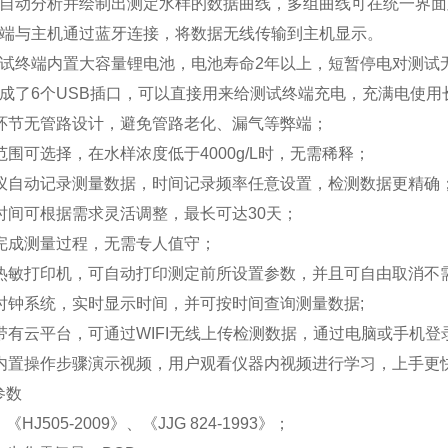
可自动分析并绘制出测定水样的数据曲线，多组曲线可在统一界面
终端与主机通过蓝牙连接，将数据无线传输到主机显示。
测试终端内置大容量锂电池，电池寿命2年以上，短暂停电对测试
集成了6个USB插口，可以直接用来给测试终端充电，充满电使用
验环节无管路设计，避免管路老化、漏气等弊端；
范围可选择，在水样浓度低于4000g/L时，无需稀释；
定仪自动记录测量数据，时间记录频率任意设置，检测数据更精确
时间可根据需求灵活调整，最长可达30天；
动完成测量过程，无需专人值守；
置热敏打印机，可自动打印测定前所设置参数，并且可自由取消不
置时钟系统，实时显示时间，并可按时间查询测量数据;
器带有云平台，可通过WIFI无线上传检测数据，通过电脑或手机
器内置操作步骤演示视频，用户观看仪器内视频进行学习，上手更
参数
HJ505-2009》、《JJG 824-1993》；