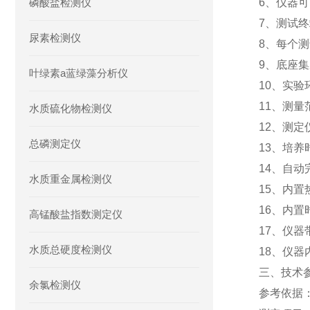
磷酸盐检测仪
6、仪器
7、测试
尿素检测仪
8、每个
9、底座
叶绿素a蓝绿藻分析仪
10、实
11、测量
水质硫化物检测仪
12、测
总磷测定仪
13、培养
14、自
水质重金属检测仪
15、内
16、内
高锰酸盐指数测定仪
17、仪
水质总硬度检测仪
18、仪
三、技术
余氯检测仪
参考依据：《