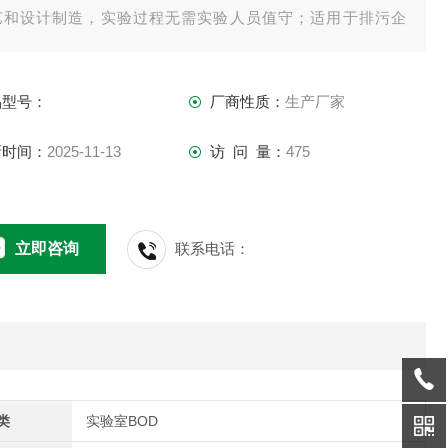
艺和设计制造，实验过程无需实验人员值守；适用于排污企
、环境监测、污水处理厂、第三方检测机构、科研、高校等领
的生化需氧量测定。
品型号：
厂商性质：
生产厂家
新时间：
2025-11-13
访 问 量：
475
立即咨询
联系电话：
类
实验室BOD