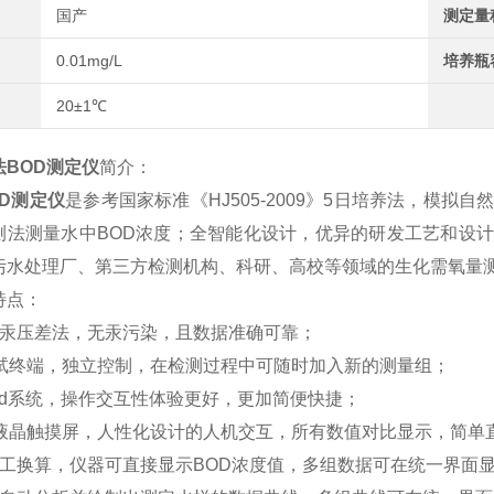
国产
测定量
0.01mg/L
培养瓶
20±1℃
法BOD测定仪
简介：
D测定仪
是参考国家标准《HJ505-2009》5日培养法，模
测法测量水中BOD浓度；全智能化设计，优异的研发工艺和设
污水处理厂、第三方检测机构、科研、高校等领域的生化需氧量
特点：
无汞压差法，无汞污染，且数据准确可靠；
测试终端，独立控制，在检测过程中可随时加入新的测量组；
roid系统，操作交互性体验更好，更加简便快捷；
寸液晶触摸屏，人性化设计的人机交互，所有数值对比显示，简单
人工换算，仪器可直接显示BOD浓度值，多组数据可在统一界面