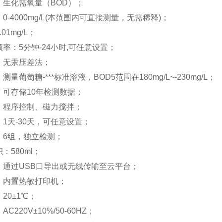
：生化需氧量（BOD）；
0-4000mg/L(本范围内可直接测量，无需稀释)；
01mg/L；
率：5分钟-24小时,可任意设置；
：无汞压差法；
量葡萄糖-***标准溶液，BOD5范围在180mg/L~-230mg/L；
：可存储10年检测数据；
：程序控制、磁力搅拌；
1天-30天，可任意设置；
：6组，独立检测；
：580ml；
：通过USB口导出或无线传输至云平台；
：内置热敏打印机；
20±1℃；
C220V±10%/50-60HZ；