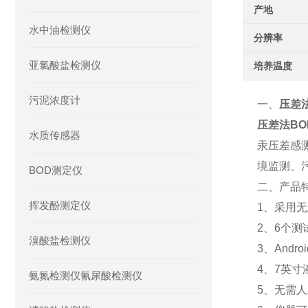
产地
水中油检测仪
分辨率
亚氯酸盐检测仪
培养温度
污泥浓度计
一、
压差
压差法BO
水质传感器
汞压差感
境监测、
BOD测定仪
二、产品
挥发酚测定仪
1、采用
2、6个
溴酸盐检测仪
3、And
4、7英
氨氮检测仪氰尿酸检测仪
5、无需