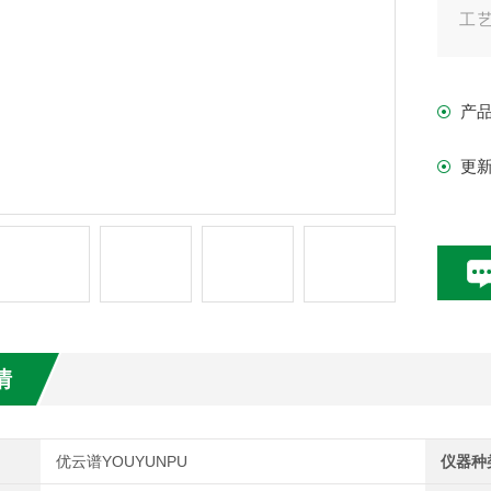
工
业
域
产
更
情
优云谱YOUYUNPU
仪器种