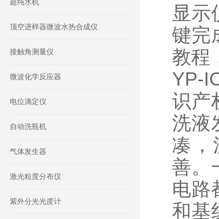
超纯水机
显示
顶空进样器微波水热合成仪
键完
教程
接触角测量仪
YP
微波化学反应器
识产
电位滴定仪
洗液
自动洗瓶机
凑，
气体发生器
善。
激光粒度分布仪
电路
紫外分光光度计
和基