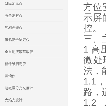
凯氏定氮仪
方位
示屏
石墨消解仪
控。
气相色谱仪
三、
氟氯离子测定仪
1 
全自动液液萃取仪
微处
粗纤维测定仪
法，
蒸馏仪
1.
超微量分光光度计
路，
1.2
火焰光度计