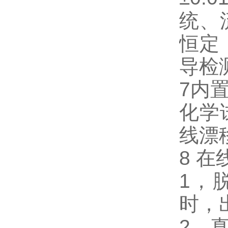
统、
恒定
导检
7内
化学
线漂
8 
1，
时，出
2，真