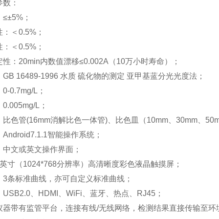
参数：
≤±5%；
：＜0.5%；
：＜0.5%；
性：20min内数值漂移≤0.002A（10万小时寿命）；
GB 16489-1996 水质 硫化物的测定 亚甲基蓝分光光度法；
-0.7mg/L；
.005mg/L；
比色管(16mm消解比色一体管)、比色皿（10mm、30mm、5
ndroid7.1.1智能操作系统；
：中文或英文操作界面；
英寸（1024*768分辨率）高清晰度彩色液晶触摸屏；
：3条标准曲线，亦可自定义标准曲线；
USB2.0、HDMI、WiFi、蓝牙、热点、RJ45；
仪器带有监管平台，连接有线/无线网络，检测结果直接传输至