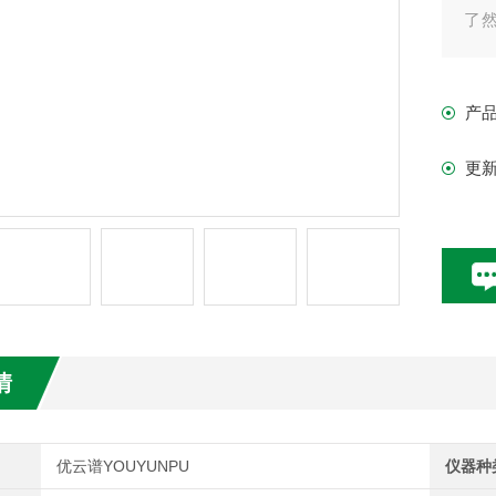
了然
文
产
更
情
优云谱YOUYUNPU
仪器种