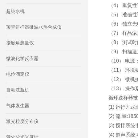
（4） 重复
超纯水机
（5） 准确
（6） 独立
顶空进样器微波水热合成仪
（7） 样品
（8） 测试
接触角测量仪
（9） 扫描速
微波化学反应器
（10） 电源：
（11） 环境
电位滴定仪
（12） 微机
（13） 操作
自动洗瓶机
循环送样器技
气体发生器
(1) 运行方式
(2) 流 量:185
激光粒度分布仪
(3) 搅拌系统
(4) 超声系统:
紫外分光光度计