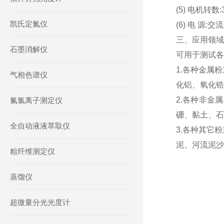
(5) 电机转数:
凯氏定氮仪
(6) 电 源:交
三、应用领域
石墨消解仪
可用于测试各
1.各种金属
气相色谱仪
化铝、氧化锆
2.各种非金
氟氯离子测定仪
硼、黏土、石
全自动液液萃取仪
3.各种其它
泥、河流泥沙
粗纤维测定仪
蒸馏仪
超微量分光光度计