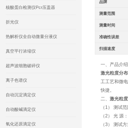
品牌
核酸蛋白检测仪Pcr压盖器
测量范围
折光仪
测量时间
热解析仪全自动微量分液仪
准确性误差
扫描速度
真空平行浓缩仪
一、产品介绍
超声波细胞破碎仪
激光粒度分布
离子色谱仪
工工艺和微电
快捷。
自动沉淀滴定仪
二、
激光粒度
（1） 测试范
自动酸碱滴定仪
（2） 光 源
氧化还原滴定仪
（3） 测试