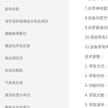
7.自带伸缩
超纯水机
8.设备内置
顶空进样器微波水热合成仪
9.自带废液
接触角测量仪
10.系统带
微波化学反应器
11.设备带有
技术参数：
电位滴定仪
1. 萃取方
自动洗瓶机
2. 萃取时间：0
气体发生器
3. 间歇时间：0
激光粒度分布仪
4. 萃取次数：
5. 萃取速率
紫外分光光度计