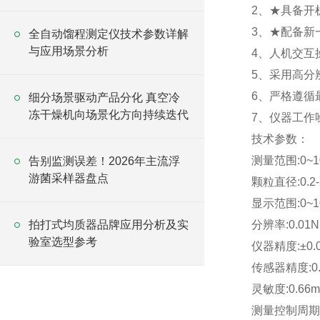
2、★具备开
3、★配备新
全自动馏程测定仪技术参数详解
与应用场景分析
4、人机交互
5、采用高分
6、严格遵循
细分场景驱动产品分化 真空冷
冻干燥机向场景化方向持续迭代
7、仪器工作
技术参数：
测量范围:0~1
告别监测误差！2026年主流浮
游菌采样器盘点
颗粒直径:0.2-
显示范围:0~1
拍打式均质器品牌应用分析及实
分辨率:0.01N
验室选型参考
仪器精度:±0.
传感器精度:0.
灵敏度:0.66m
测量控制周期:0