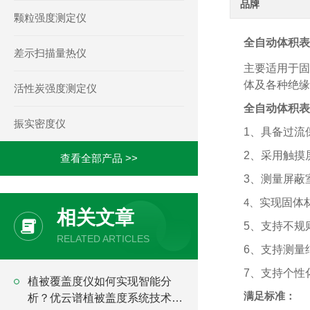
品牌
颗粒强度测定仪
全自动体积表
差示扫描量热仪
主要适用于固
体及各种绝缘
活性炭强度测定仪
全自动体积表
振实密度仪
1、具备过流
2、采用触摸
查看全部产品 >>
3、测量屏蔽
4、
实现固体
相关文章
5、支持不规
RELATED ARTICLES
6、支持测量
7、支持个性
植被覆盖度仪如何实现智能分
满足标准：
析？优云谱植被盖度系统技术解