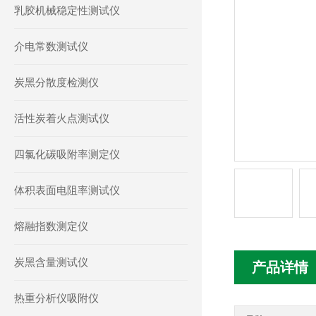
乳胶机械稳定性测试仪
介电常数测试仪
炭黑分散度检测仪
活性炭着火点测试仪
四氯化碳吸附率测定仪
体积表面电阻率测试仪
熔融指数测定仪
炭黑含量测试仪
产品详情
热重分析仪吸附仪