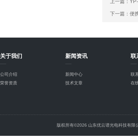
上一篇：
YP
下一篇：
便
关于我们
新闻资讯
联
公司介绍
新闻中心
联
荣誉资质
技术文章
在
版权所有©2026 山东优云谱光电科技有限公司 Al