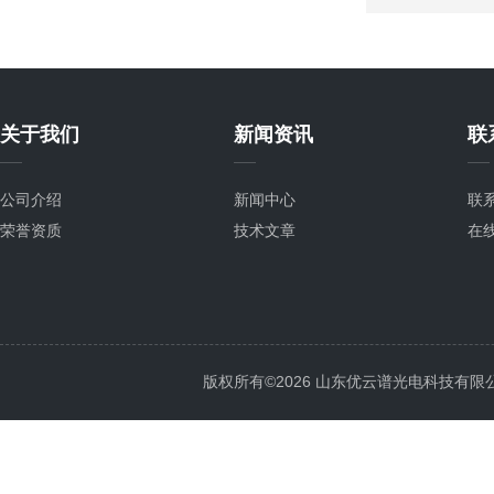
关于我们
新闻资讯
联
公司介绍
新闻中心
联
荣誉资质
技术文章
在
版权所有©2026 山东优云谱光电科技有限公司 Al