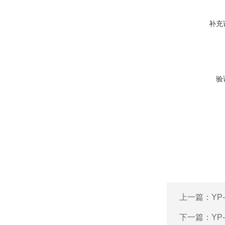
补充
验
上一篇：
YP
下一篇：
YP