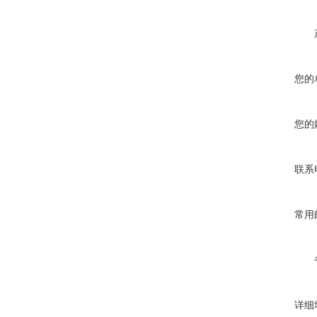
您的
您的
联系
常用
详细