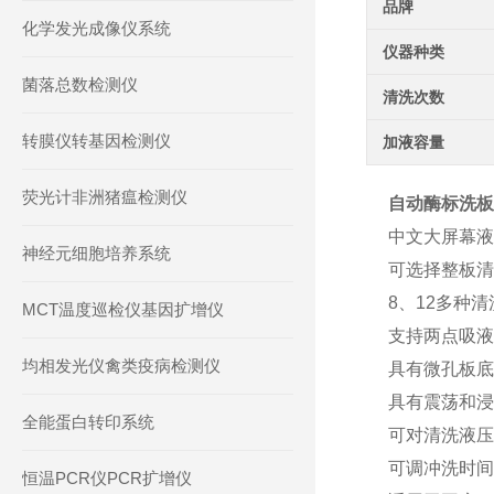
品牌
化学发光成像仪系统
仪器种类
菌落总数检测仪
清洗次数
转膜仪转基因检测仪
加液容量
荧光计非洲猪瘟检测仪
自动酶标洗板
中文大屏幕液
神经元细胞培养系统
可选择整板清
8、12多种
MCT温度巡检仪基因扩增仪
支持两点吸液
均相发光仪禽类疫病检测仪
具有微孔板底
具有震荡和浸
全能蛋白转印系统
可对清洗液压
可调冲洗时间
恒温PCR仪PCR扩增仪