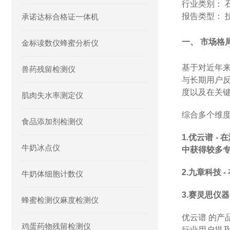
行业类别：
报告类型：
承诺达标合格证一体机
一、
市场格
金标读数仪蜂蜜分析仪
基于对近年
兽药残留检测仪
与长期用户
度以及在关
肌肉失水率测定仪
综合多个维
食品添加剂检测仪
1.
优云谱
-
在
牛奶冰点仪
中获得较多
2.
九章科技
-
牛奶体细胞计数仪
3.
赛灵思仪器
蜂蜜检测仪麻度检测仪
优云谱
的产
鸡蛋药物残留检测仪
行业用户提