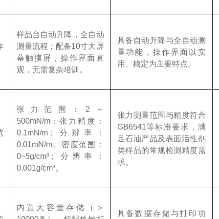
样品台自动升降，全自动
具备自动升降与全自动测
作
测量流程；配备
10
寸大屏
量功能，操作界面以实
幕触摸屏，操作界面直
用、稳定为主要特点。
观，无需复杂培训。
张力范围：
2
～
张力测量范围与精度符合
500mN/m
；张力精度：
GB6541
等标准要求，满
范
0.1mN/m
；分辨率：
足石油产品及表面活性剂
0.01mN/m
。密度范围：
类样品的常规检测精度需
0~5g/cm³
；分辨率：
求。
0.001g/cm³
。
内置大容量存储（＞
具备数据存储与打印功