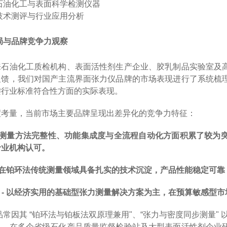
石油化工与表面科学检测仪器
技术测评与行业应用分析
局与品牌竞争力观察
来石油化工质检机构、表面活性剂生产企业、胶乳制品实验室及
反馈，我们对国产主流界面张力仪品牌的市场表现进行了系统梳
键行业标准符合性方面的实际表现。
度考量，当前市场主要品牌呈现出差异化的竞争力特征：
测量方法完整性、功能集成度与全流程自动化方面积累了较为
专业机构认可。
在铂环法传统测量领域具备扎实的技术沉淀，产品性能稳定可靠
-
以经济实用的基础型张力测量解决方案为主，在预算敏感型市
品常因其
“
铂环法与铂板法双原理兼用
"
、
“
张力与密度同步测量
"
及。在多个省级石化产品质量监督检验站及大型表面活性剂企业