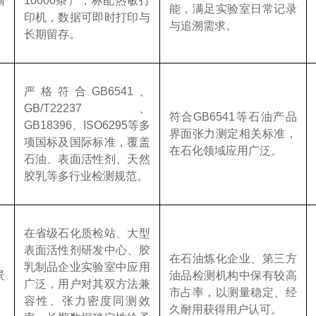
输
10000
条），标配热敏打
能，满足实验室日常记录
印机，数据可即时打印与
与追溯需求。
长期留存。
严格符合
GB6541
、
GB/T22237
、
符合
GB6541
等石油产品
GB18396
、
ISO6295
等多
界面张力测定相关标准，
项国标及国际标准，覆盖
在石化领域应用广泛。
石油、表面活性剂、天然
胶乳等多行业检测规范。
在省级石化质检站、大型
表面活性剂研发中心、胶
在石油炼化企业、第三方
乳制品企业实验室中应用
景
油品检测机构中保有较高
广泛，用户对其双方法兼
市占率，以测量稳定、经
容性、张力密度同测效
久耐用获得用户认可。