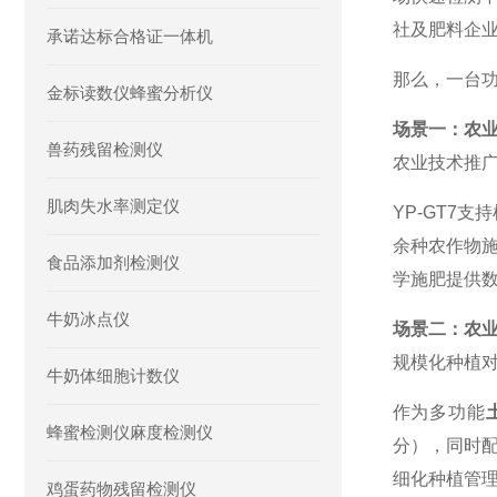
社及肥料企
承诺达标合格证一体机
那么，一台
金标读数仪蜂蜜分析仪
场景一：农
兽药残留检测仪
农业技术推
肌肉失水率测定仪
YP-GT7
余种农作物
食品添加剂检测仪
学施肥提供
牛奶冰点仪
场景二：农
规模化种植
牛奶体细胞计数仪
作为多功能
蜂蜜检测仪麻度检测仪
分），同时
细化种植管
鸡蛋药物残留检测仪