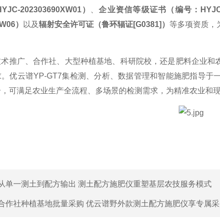
HYJC-202303690XW01）
、
企业资信等级证书（编号：
HYJ
XW06）
以及
辐射安全许可证（鲁环辐证
[G0381]）
等多项资质，
技术推广、合作社、大型种植基地、科研院校，还是肥料企业和
求。优云谱
YP-GT7集检测、分析、数据管理和智能施肥指导于
合，可满足农业生产全流程、多场景的检测需求，为精准农业和
从单一测土到配方输出 测土配方施肥仪重塑基层农技服务模式
合作社种植基地批量采购 优云谱野外款测土配方施肥仪享专属采