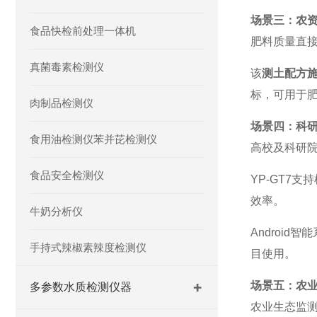
场景三：农
食品快检前处理一体机
肥料质量直
真菌毒素检测仪
该
测土配方
标，可用于
肉制品检测仪
场景四：科
食用油检测仪苯并芘检测仪
高校及科研
食品安全检测仪
YP-GT7
效率。
牛奶分析仪
Androi
手持式辣椒素辣度检测仪
目使用。
场景五：农
多参数水质检测仪器
农业生态监