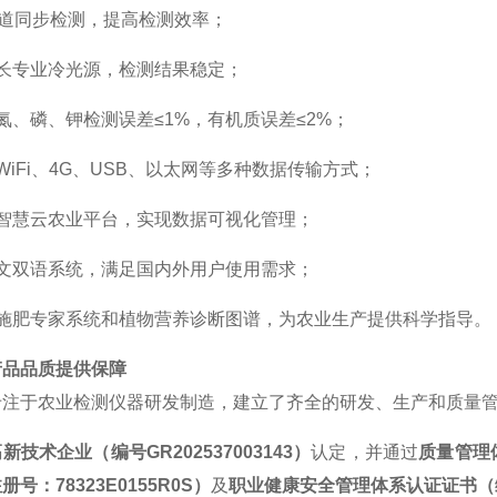
通道同步检测，提高检测效率；
长专业冷光源，检测结果稳定；
氮、磷、钾检测误差
≤1%，有机质误差≤2%；
WiFi、4G、USB、以太网等多种数据传输方式；
智慧云农业平台，实现数据可视化管理；
文双语系统，满足国内外用户使用需求；
施肥专家系统和植物营养诊断图谱，为农业生产提供科学指导。
产品品质提供保障
专注于农业检测仪器研发制造，建立了齐全的研发、生产和质量
高新技术企业（编号
GR202537003143）
认定，并通过
质量管理
注册号：
78323E0155R0S）
及
职业健康安全管理体系认证证书（