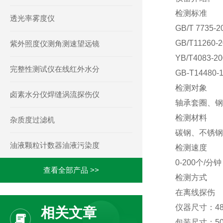
检测标准
透光率雾度仪
GB/T 773
GB/T1126
紫外照度仪测角测速望远镜
YB/T408
完整性测试仪在线红外水分
GB-T144
检测对象
卤素水分仪焊缝涡流探伤仪
轴承套圈、钢
检测材料
杂质度过滤机
碳钢、不锈钢
油液颗粒计数器油液污染度
检测速度
0-200个/分钟
查看全部产品 >>
检测方式
在离线探伤
仪器尺寸：480
相关文章
包装尺寸：500