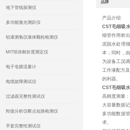
品牌
地下管线探测仪
产品介绍
多功能激光测距仪
CST毛细吸
细管作用析出
铝液测氢仪液体颗粒检测仪
泥脱水处理领
MIT纸张耐折度测定仪
本；同时，由
为设备工况调
电子皂膜流量计
工作液配方及
的利器。
电缆故障测试仪
CST毛细吸
过滤器完整性测试仪
高精度测量：
大容量数据记
羟值分析仪断点短路检测仪
多功能数据
求。
手套完整性测试仪