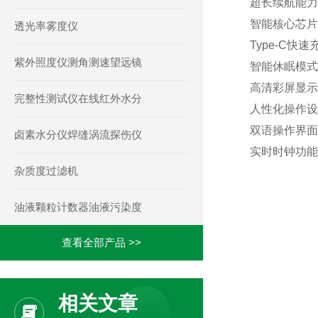
超长续航能力
智能核心芯片
透光率雾度仪
Type-C
紫外照度仪测角测速望远镜
智能休眠模式
高清彩屏显示
完整性测试仪在线红外水分
人性化操作设
双语操作界面
卤素水分仪焊缝涡流探伤仪
实时时钟功能
杂质度过滤机
油液颗粒计数器油液污染度
查看全部产品 >>
相关文章