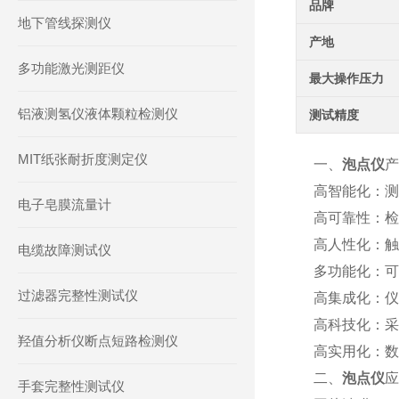
品牌
地下管线探测仪
产地
多功能激光测距仪
最大操作压力
铝液测氢仪液体颗粒检测仪
测试精度
MIT纸张耐折度测定仪
一、
泡点仪
产
高智能化：测
电子皂膜流量计
高可靠性：检
高人性化：触
电缆故障测试仪
多功能化：可
过滤器完整性测试仪
高集成化：仪
高科技化：采用A
羟值分析仪断点短路检测仪
高实用化：数
二、
泡点仪
应
手套完整性测试仪