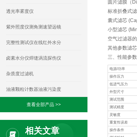
圆片滤膜（Dis
透光率雾度仪
标准折叠式滤芯 (
囊式滤芯 (Cap
紫外照度仪测角测速望远镜
小型滤芯 (Mini 
空气过滤器的检测
完整性测试仪在线红外水分
其他参数滤芯
三、性能参数
卤素水分仪焊缝涡流探伤仪
电源/功率
杂质度过滤机
操作压力
低进气压力
油液颗粒计数器油液污染度
外型尺寸
测试范围
查看全部产品 >>
测试精度
灵敏度
重复性误差
相关文章
操作条件