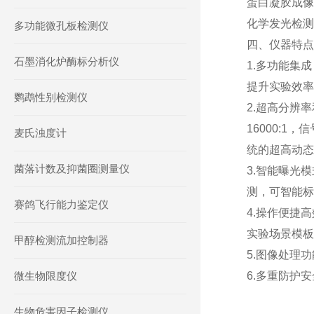
蛋白凝胶成像
化学发光检测：We
多功能微孔板检测仪
四、仪器特点
石墨消化炉酶标分析仪
1.多功能集
提升实验效率
鹦鹉性别检测仪
2.超高分辨
16000:1
麦氏浊度计
统的超高动态
菌落计数及抑菌圈测量仪
3.智能曝光
测，可智能标
赛鸽飞行能力鉴定仪
4.操作便捷
实验场景模板
甲醇检测流加控制器
5.图像处理
微生物限度仪
6.多重防护
生物危害因子检测仪