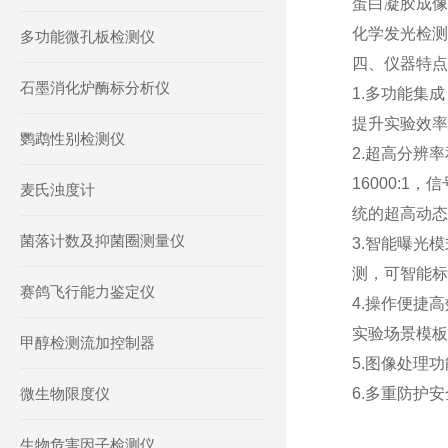
蛋白凝胶成像
化学发光检测：We
多功能微孔板检测仪
四、仪器特点
石墨消化炉酶标分析仪
1.多功能集
提升实验效率
鹦鹉性别检测仪
2.超高分辨
16000:1
麦氏浊度计
统的超高动态
菌落计数及抑菌圈测量仪
3.智能曝光
测，可智能标
赛鸽飞行能力鉴定仪
4.操作便捷
实验场景模板
甲醇检测流加控制器
5.图像处理
微生物限度仪
6.多重防护
生物危害因子检测仪