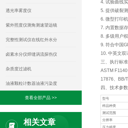
4. 试验曲
透光率雾度仪
5. 提供破
6. 微型打
紫外照度仪测角测速望远镜
7. 内置数
8. 多级用
完整性测试仪在线红外水分
9. 符合中
10. 中英
卤素水分仪焊缝涡流探伤仪
三、执行标准
杂质度过滤机
ASTM F114
17876、BB/T
油液颗粒计数器油液污染度
四、技术参数
查看全部产品 >>
型号
样品种类
测试范围
相关文章
分辨率
压力精度