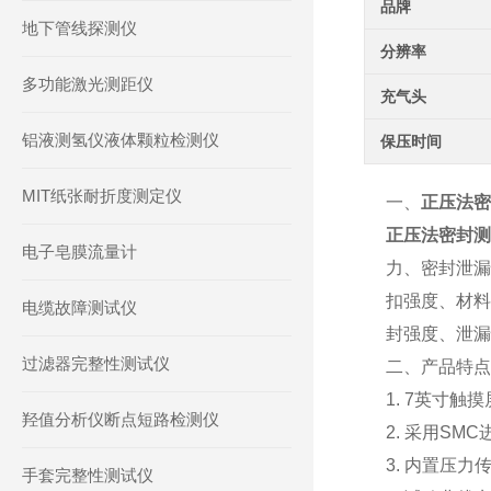
品牌
地下管线探测仪
分辨率
多功能激光测距仪
充气头
铝液测氢仪液体颗粒检测仪
保压时间
MIT纸张耐折度测定仪
一、
正压法密
正压法密封测
电子皂膜流量计
力、密封泄漏
扣强度、材料
电缆故障测试仪
封强度、泄漏
过滤器完整性测试仪
二、产品特点
1. 7英寸
羟值分析仪断点短路检测仪
2. 采用S
3. 内置压
手套完整性测试仪