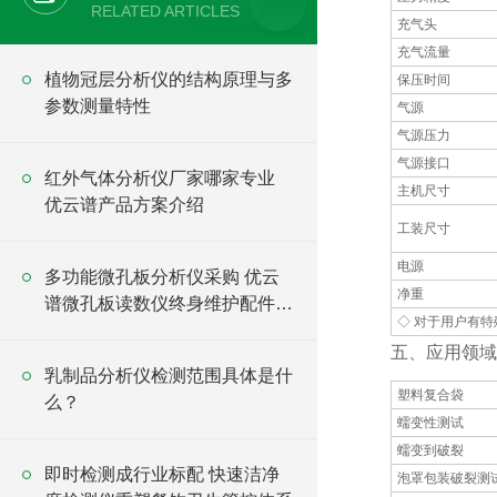
RELATED ARTICLES
充气头
充气流量
植物冠层分析仪的结构原理与多
保压时间
参数测量特性
气源
气源压力
气源接口
红外气体分析仪厂家哪家专业
主机尺寸
优云谱产品方案介绍
工装尺寸
电源
多功能微孔板分析仪采购 优云
净重
谱微孔板读数仪终身维护配件供
◇ 对于用户有
应
五、应用领域
乳制品分析仪检测范围具体是什
塑料复合袋
么？
蠕变性测试
蠕变到破裂
即时检测成行业标配 快速洁净
泡罩包装破裂测