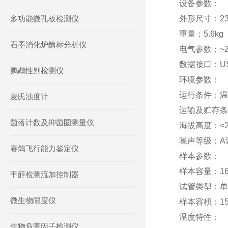
设备参数：
多功能微孔板检测仪
外形尺寸：235
重量：5.6kg
石墨消化炉酶标分析仪
电气参数：~22
数据接口：US
鹦鹉性别检测仪
环境参数：
运行条件：温度
麦氏浊度计
运输及贮存条件
菌落计数及抑菌圈测量仪
海拔高度：<2
噪声等级：A计
赛鸽飞行能力鉴定仪
样本参数：
样本容量：16*
甲醇检测流加控制器
试管类型：单
微生物限度仪
样本容积：15-
温度特性：
生物危害因子检测仪