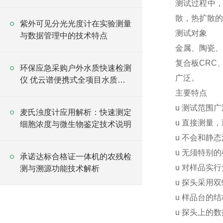
测试过程中
散，热扩散
紫外可见分光光度计在实验测量
测试对象
与数据管理中的技术特点
金属、陶瓷、
复合板CRC
环保应急采购户外水质快速检测
广泛。
仪 优云谱便携式全项目水质分
析仪
主要特点
u 测试范围
麦氏浊度计应用解析：快速测定
u 直接测量
细胞浓度与微生物鉴定技术说明
u 不会和静
u 无须特别
承诺达标合格证一体机的农残检
u 对样品实
测与溯源功能技术解析
u 探头采用
u 样品台的
u 探头上的