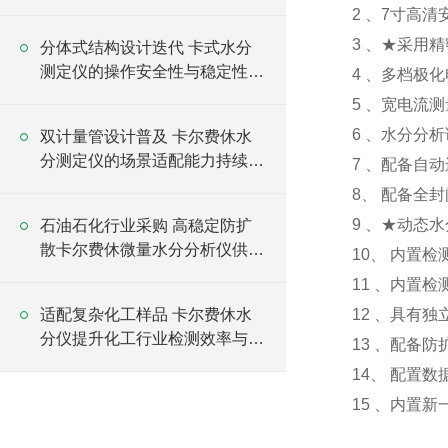
线
2 、7寸高清
3 、★采用
分体式结构设计迭代 卡式水分
测定仪的操作安全性与稳定性升
4 、多档极
级
5 、宽电流
6 、水分分
双计量管设计普及 卡尔费休水
分测定仪的场景适配能力持续升
7 、配备自
级
8、 配备全
9 、★动态
石油石化行业采购 高稳定防扩
散卡尔费休微量水分分析仪供货
10、 内置
含全周期售后
11 、内置
适配复杂化工样品 卡尔费休水
12 、具有
分仪提升化工行业检测效率与安
13 、配备
全性
14、 配置
15 、内置