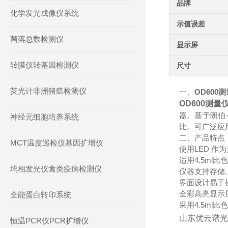
品牌
化学发光成像仪系统
示值误差
菌落总数检测仪
显示屏
转膜仪转基因检测仪
尺寸
荧光计非洲猪瘟检测仪
一、
OD600
OD600测量
器。基于朗伯-比
神经元细胞培养系统
比。可广泛应
二、产品特点
MCT温度巡检仪基因扩增仪
使用LED 作
适用4.5ml比
均相发光仪禽类疫病检测仪
仪器支持存储
界面设计易于
全彩高亮显示
全能蛋白转印系统
采用4.5ml比
山东优云谱光
恒温PCR仪PCR扩增仪