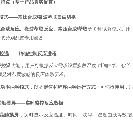
术特点（基于产品真实配置）
试验模式——常压合成/微波萃取自由切换
压合成反应、微波萃取反应、常压合成
/萃取
等多种试验模式。用
萃取分别配置专用设备。
段程序控温——精确控制反应进程
序控温
功能，用户可根据反应需求设置多段温度
-时间曲线，仪
，满足对温度敏感的反应体系要求。
恒功率两种模式
，以及
定值和程序两种运行方式
，可切换使用，
寸液晶触摸屏——实时监控反应数据
液晶触摸屏
，实时显示反应温度、时间、功率、温度曲线等数据