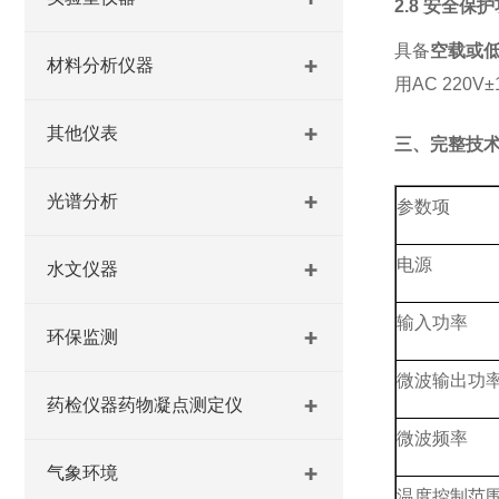
2.8 安全保
具备
空载或
材料分析仪器
用
AC 220V
其他仪表
三、完整技
光谱分析
参数项
电源
水文仪器
输入功率
环保监测
微波输出功
药检仪器药物凝点测定仪
微波频率
气象环境
温度控制范