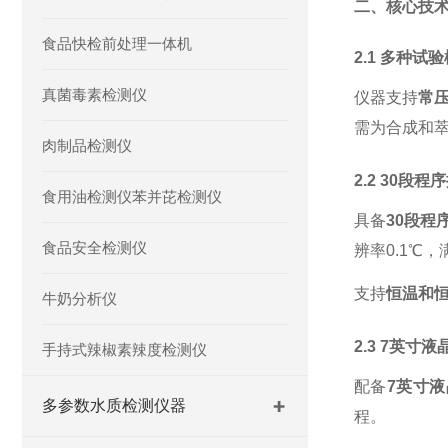
二、核心技
食品快检前处理一体机
2.1 多种
真菌毒素检测仪
仪器支持
常
需为合成和
肉制品检测仪
2.2 30
食用油检测仪苯并芘检测仪
具备
30段程
食品安全检测仪
辨率
0.1℃
支持
恒温和
牛奶分析仪
2.3 7英
手持式辣椒素辣度检测仪
配备
7英寸
多参数水质检测仪器
程。