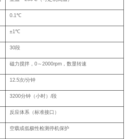
0.1℃
±1℃
30段
磁力搅拌，
0～2000rpm，数显转速
12.5次/分钟
3200分钟（小时）/段
反应体系（标准接口）
空载或低极性检测停机保护