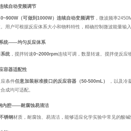
功率连续自动变频调节
率
0~900W（可做到1000W）连续自动变频调节
，微波频率
245
定。用户可根据反应体系大小和物料特性，精确控制微波能量输
搅拌系统——均匀反应体系
拌系统
，搅拌转速
0~2000rpm
连续可调，数显转速。搅拌使反应
反应容器适配性
反应条件
任意加装标准接口的反应容器（
50-500mL）
，以及冷
级合成均可适配。
不锈钢内腔——耐腐蚀易清洁
4不锈钢
材质，耐腐蚀、易清洁，能够适应化学实验中常见的酸碱