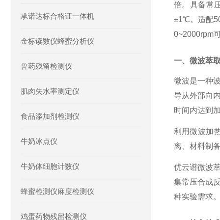
倍。具备常
承诺达标合格证一体机
±1℃。适配
0~2000
金标读数仪蜂蜜分析仪
一、微波萃
兽药残留检测仪
微波是一种
肌肉失水率测定仪
导从外部向
时间内达到
食品添加剂检测仪
利用微波加
牛奶冰点仪
离、材料制
牛奶体细胞计数仪
优云谱微波
集常压合成
蜂蜜检测仪麻度检测仪
种实验需求
鸡蛋药物残留检测仪