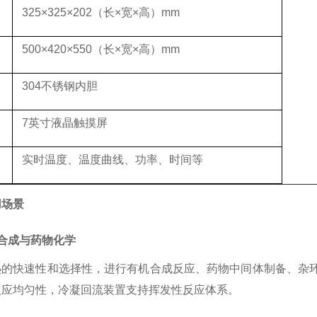
325×325×202（长×宽×高）mm
500×420×550（长×宽×高）mm
304不锈钢内胆
7英寸液晶触摸屏
实时温度、温度曲线、功率、时间等
用场景
合成与药物化学
热的快速性和选择性，进行有机合成反应、药物中间体制备、杂
反应均匀性，冷凝回流装置支持挥发性反应体系。