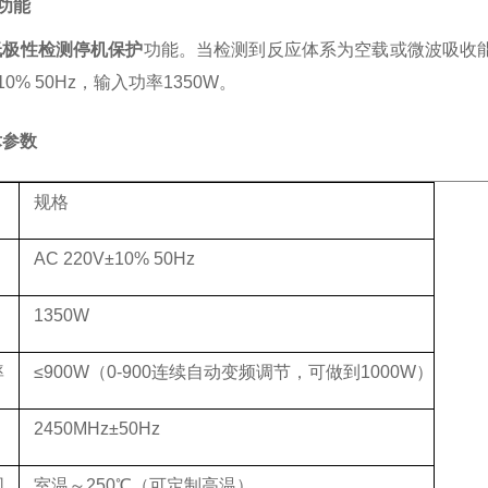
护功能
低极性检测停机保护
功能。当检测到反应体系为空载或微波吸收
±10% 50Hz，输入功率1350W。
术参数
规格
AC 220V±10% 50Hz
1350W
率
≤900W（0-900连续自动变频调节，可做到1000W）
2450MHz±50Hz
围
室温～
250℃（可定制高温）